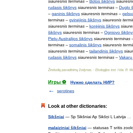
siauresnis
terminas
–
Botos
šikšnys
siauresn
rudasis
šikšnys
siauresnis
terminas
–
Duglo
–
ganinis
šikšnys
siauresnis
terminas
–
gelsv
terminas
–
gvinėjinis
šikšnys
siauresnis
termi
siauresnis
terminas
–
korėjinis
šikšnys
siaure
šikšnys
siauresnis
terminas
–
Ogniovo
šikšny
Pietų
Australijos
šikšnys
siauresnis
terminas
terminas
–
somalinis
šikšnys
siauresnis
term
siauresnis
terminas
–
tailandinis
šikšnys
siau
rudasis
šikšnys
siauresnis
terminas
–
Vakarų
Žinduolių
pavadinimų
žodynas
. -
Ekologijos
inst
.
l
-
kla
.
R
.
Ma
Игры ⚽
Нужно сделать НИР?
serotines
Look at other dictionaries:
Sikšniai
— Sp Sikšniai Ap Sikšņi L Latvija 
malaiziniai šikšniai
— statusas T sritis zool