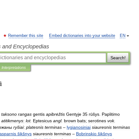
Remember this site
Embed dictionaries into your website
EN
s and Encyclopedias
Search!
Interpretations
s
taksono
rangas
gentis
apibrėžtis
Gentyje
35
rūšys
.
Paplitimo
.
atitikmenys
:
lot
.
Eptesicus
angl
.
brown
bats
;
serotines
vok
.
ожаны
ryšiai
:
platesnis
terminas
–
lygianosiniai
siauresnis
terminas
tasparnis
šikšnys
siauresnis
terminas
–
Bobrinskio
šikšnys