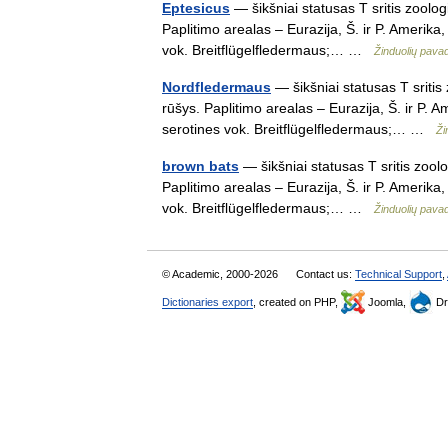
Eptesicus
— šikšniai statusas T sritis zoolo
Paplitimo arealas – Eurazija, Š. ir P. Amerika,
vok. Breitflügelfledermaus;… …
Žinduolių pava
Nordfledermaus
— šikšniai statusas T sritis
rūšys. Paplitimo arealas – Eurazija, Š. ir P. A
serotines vok. Breitflügelfledermaus;… …
Ži
brown bats
— šikšniai statusas T sritis zool
Paplitimo arealas – Eurazija, Š. ir P. Amerika,
vok. Breitflügelfledermaus;… …
Žinduolių pava
© Academic, 2000-2026
Contact us:
Technical Support
,
Dictionaries export
, created on PHP,
Joomla,
Dr