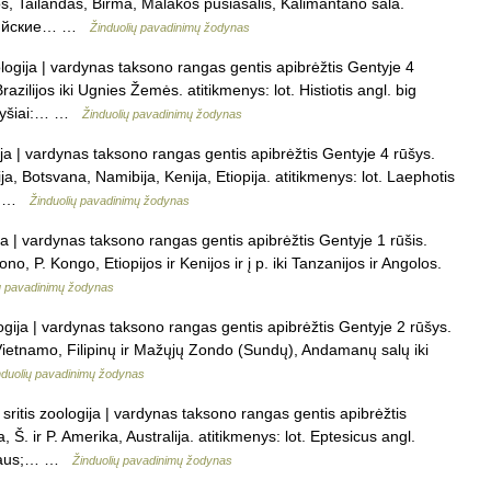
los, Tailandas, Birma, Malakos pusiasalis, Kalimantano sala.
айзийские… …
Žinduolių pavadinimų žodynas
logija | vardynas taksono rangas gentis apibrėžtis Gentyje 4
azilijos iki Ugnies Žemės. atitikmenys: lot. Histiotis angl. big
 ryšiai:… …
Žinduolių pavadinimų žodynas
ija | vardynas taksono rangas gentis apibrėžtis Gentyje 4 rūšys.
, Botsvana, Namibija, Kenija, Etiopija. atitikmenys: lot. Laephotis
s… …
Žinduolių pavadinimų žodynas
ja | vardynas taksono rangas gentis apibrėžtis Gentyje 1 rūšis.
, P. Kongo, Etiopijos ir Kenijos ir į p. iki Tanzanijos ir Angolos.
ų pavadinimų žodynas
ogija | vardynas taksono rangas gentis apibrėžtis Gentyje 2 rūšys.
, Vietnamo, Filipinų ir Mažųjų Zondo (Sundų), Andamanų salų iki
nduolių pavadinimų žodynas
sritis zoologija | vardynas taksono rangas gentis apibrėžtis
 Š. ir P. Amerika, Australija. atitikmenys: lot. Eptesicus angl.
ermaus;… …
Žinduolių pavadinimų žodynas