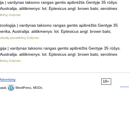
gija | vardynas taksono rangas gentis apibrėžtis Gentyje 35 rūšys.
 Australija. atitikmenys: lot. Eptesicus angl. brown bats; serotines
dinimų žodynas
 zoologija | vardynas taksono rangas gentis apibrėžtis Gentyje 35
merika, Australija. atitikmenys: lot. Eptesicus angl. brown bats;
nduolių pavadinimų žodynas
ogija | vardynas taksono rangas gentis apibrėžtis Gentyje 35 rūšys.
 Australija. atitikmenys: lot. Eptesicus angl. brown bats; serotines
dinimų žodynas
Advertising
18+
upal,
WordPress, MODx.