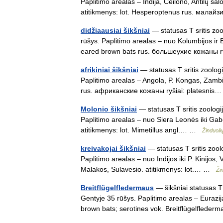
Paplitimo arealas – Indija, Ceilono, Antilų sa
atitikmenys: lot. Hesperoptenus rus. мал
didžiaausiai šikšniai
— statusas T sritis zoo
rūšys. Paplitimo arealas – nuo Kolumbijos ir Br
eared brown bats rus. большеухие кожаны
afrikiniai šikšniai
— statusas T sritis zoolog
Paplitimo arealas – Angola, P. Kongas, Zambija
rus. африканские кожаны ryšiai: platesni
Molonio šikšniai
— statusas T sritis zoologi
Paplitimo arealas – nuo Siera Leonės iki Gabono
atitikmenys: lot. Mimetillus angl.… …
Žinduoli
kreivakojai šikšniai
— statusas T sritis zool
Paplitimo arealas – nuo Indijos iki P. Kinijos
Malakos, Sulavesio. atitikmenys: lot.… …
Ži
Breitflügelfledermaus
— šikšniai statusas T 
Gentyje 35 rūšys. Paplitimo arealas – Eurazija,
brown bats; serotines vok. Breitflügelfled