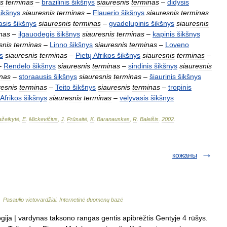
is
terminas
–
brazilinis
šikšnys
siauresnis
terminas
–
didysis
šikšnys
siauresnis
terminas
–
Flauerio
šikšnys
siauresnis
terminas
asis
šikšnys
siauresnis
terminas
–
gvadelupinis
šikšnys
siauresnis
nas
–
ilgauodegis
šikšnys
siauresnis
terminas
–
kapinis
šikšnys
snis
terminas
–
Linno
šikšnys
siauresnis
terminas
–
Loveno
s
siauresnis
terminas
–
Pietų
Afrikos
šikšnys
siauresnis
terminas
–
–
Rendelo
šikšnys
siauresnis
terminas
–
sindinis
šikšnys
siauresnis
inas
–
storaausis
šikšnys
siauresnis
terminas
–
šiaurinis
šikšnys
resnis
terminas
–
Teito
šikšnys
siauresnis
terminas
–
tropinis
Afrikos
šikšnys
siauresnis
terminas
–
vėlyvasis
šikšnys
žeikytė
,
E
.
Mickevičius
,
J
.
Prūsaitė
,
K
.
Baranauskas
,
R
.
Baleišis
.
2002
.
кожаны
…
Pasaulio vietovardžiai. Internetinė duomenų bazė
ogija | vardynas taksono rangas gentis apibrėžtis Gentyje 4 rūšys.