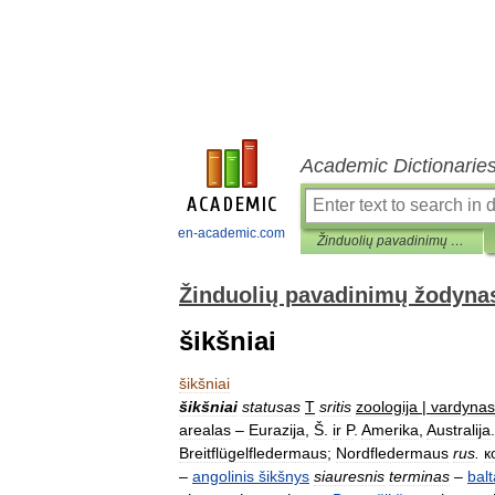
Academic Dictionarie
en-academic.com
Žinduolių pavadinimų žodynas
Žinduolių pavadinimų žodyna
šikšniai
šikšniai
šikšniai
statusas
T
sritis
zoologija
|
vardynas
arealas
–
Eurazija
,
Š
.
ir
P
.
Amerika
,
Australija
Breitflügelfledermaus
;
Nordfledermaus
rus
.
к
–
angolinis
šikšnys
siauresnis
terminas
–
bal